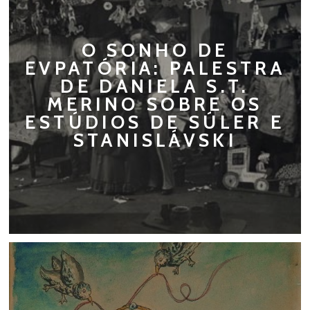
O SONHO DE
EVPATÓRIA: PALESTRA
DE DANIELA S.T.
MERINO SOBRE OS
ESTÚDIOS DE SÚLER E
STANISLÁVSKI