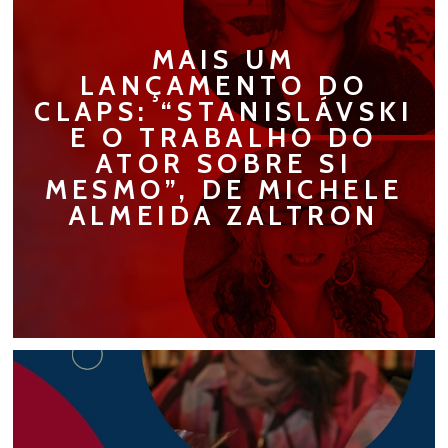
MAIS UM
LANÇAMENTO DO
CLAPS: “STANISLÁVSKI
E O TRABALHO DO
ATOR SOBRE SI
MESMO”, DE MICHELE
ALMEIDA ZALTRON