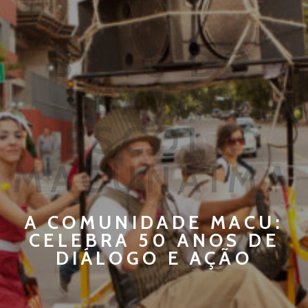
BLOG DO
TEATRO
ESCOLA
MACUNAÍMA
A COMUNIDADE MACU:
CELEBRA 50 ANOS DE
DIÁLOGO E AÇÃO