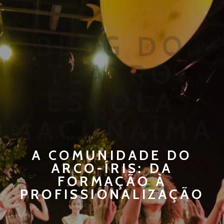
BLOG DO
TEATRO
ESCOLA
MACUNAÍMA
A COMUNIDADE DO
ARCO-ÍRIS: DA
FORMAÇÃO À
PROFISSIONALIZAÇÃO